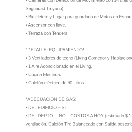
• Cámaras con Detección de Movimiento con 14 días de
Seguridad Troyano).
• Bicicletero y Lugar para guardado de Motos en Espac
• Ascensor con llave.
• Terraza con Tenders.
*DETALLE: EQUIPAMIENTO!
• 3 Ventiladores de techo (Living Comedor y Habitacion
• 1 Aire Acondicionado en el Living.
• Cocina Eléctrica.
• Calefón eléctrico de 90 Litros.
*ADECUACIÓN DE GAS:
• DEL EDIFICIO – SI
• DEL DEPTO. – NO – COSTOS A HOY (estimado $ 1.800
ventilación, Calefón Tiro Balanceado con Salida posteri