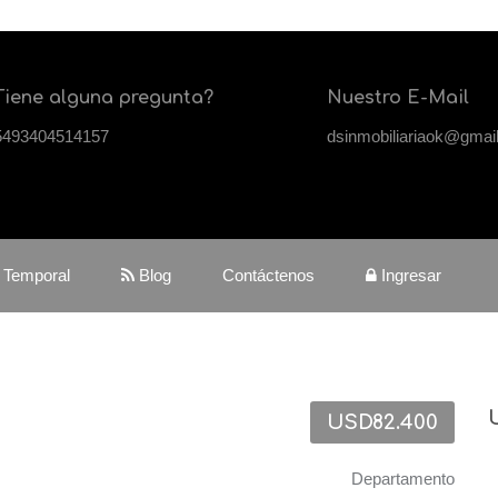
Tiene alguna pregunta?
Nuestro E-Mail
5493404514157
dsinmobiliariaok@gmai
r Temporal
Blog
Contáctenos
Ingresar
USD82.400
Departamento