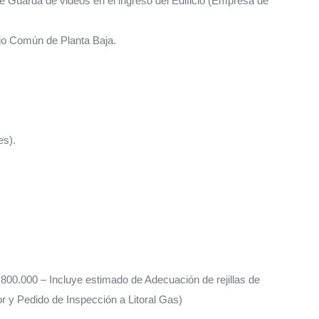
 Guarda de videos en el ingreso del Edificio (Empresa de
io Común de Planta Baja.
es).
.000 – Incluye estimado de Adecuación de rejillas de
or y Pedido de Inspección a Litoral Gas)