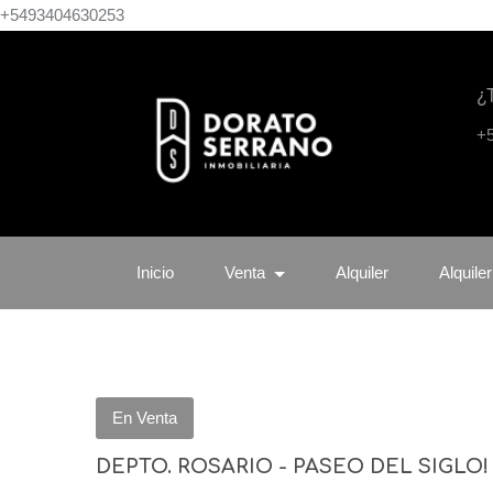
+5493404630253
¿
+
Inicio
Venta
Alquiler
Alquile
En Venta
DEPTO. ROSARIO - PASEO DEL SIGLO!