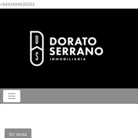
+5493404630253
En Venta