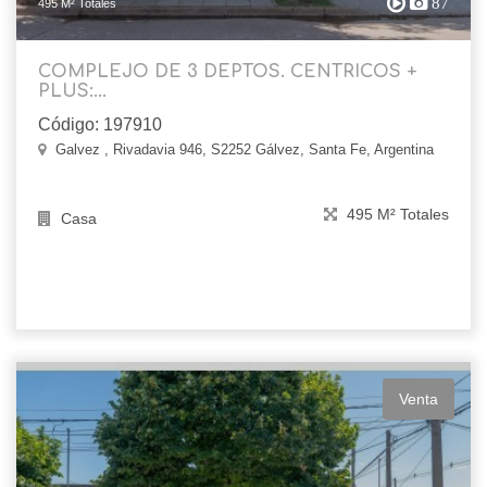
87
495 M² Totales
COMPLEJO DE 3 DEPTOS. CENTRICOS +
PLUS:...
Código: 197910
Galvez , Rivadavia 946, S2252 Gálvez, Santa Fe, Argentina
495 M² Totales
Casa
Venta