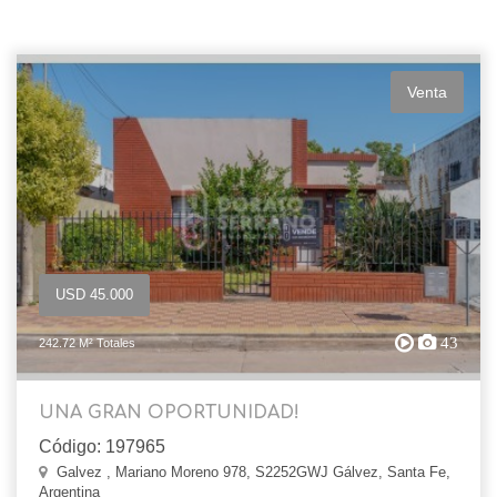
Venta
USD 45.000
43
242.72 M² Totales
UNA GRAN OPORTUNIDAD!
Código: 197965
Galvez , Mariano Moreno 978, S2252GWJ Gálvez, Santa Fe,
Argentina