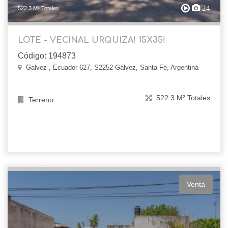
24
522.3 M² Totales
LOTE - VECINAL URQUIZA! 15X35!
Código: 194873
Galvez , Ecuador 627, S2252 Gálvez, Santa Fe, Argentina
522.3 M² Totales
Terreno
Venta