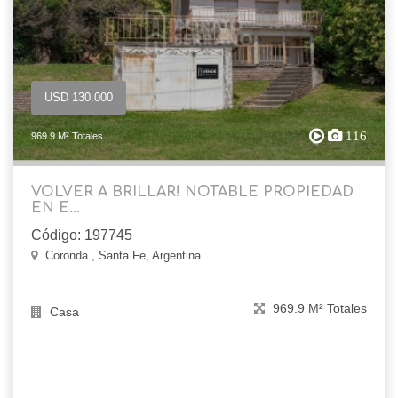
USD 130.000
116
969.9 M² Totales
VOLVER A BRILLAR! NOTABLE PROPIEDAD
EN E...
Código: 197745
Coronda , Santa Fe, Argentina
969.9 M² Totales
Casa