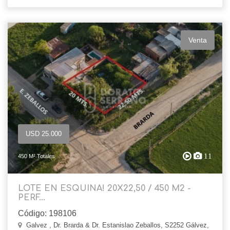
Venta
USD 25.000
11
450 M² Totales
LOTE EN ESQUINA! 20X22,50 / 450 M2 -
PERF...
Código: 198106
Galvez , Dr. Brarda & Dr. Estanislao Zeballos, S2252 Gálvez,