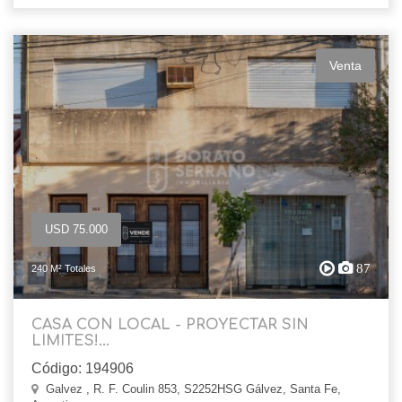
Venta
USD 75.000
87
240 M² Totales
CASA CON LOCAL - PROYECTAR SIN
LIMITES!...
Código: 194906
Galvez , R. F. Coulin 853, S2252HSG Gálvez, Santa Fe,