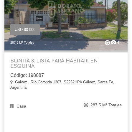
USD 80.000
43
287.5 M² Totales
BONITA & LISTA PARA HABITAR! EN
ESQUINA!
Código: 198087
Galvez , Río Coronda 1307, S2252HPA Gálvez, Santa Fe,
Argentina
287.5 M² Totales
Casa