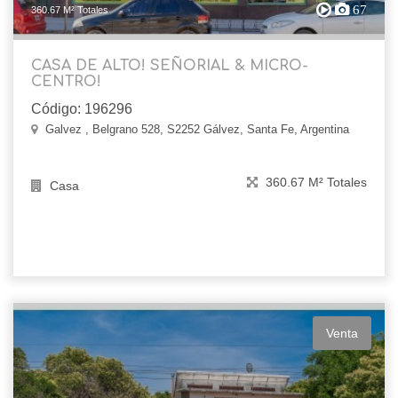
67
360.67 M² Totales
CASA DE ALTO! SEÑORIAL & MICRO-
CENTRO!
Código: 196296
Galvez , Belgrano 528, S2252 Gálvez, Santa Fe, Argentina
360.67 M² Totales
Casa
Venta