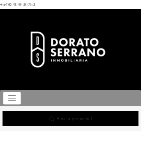
+5493404630253
Buscar propiedad