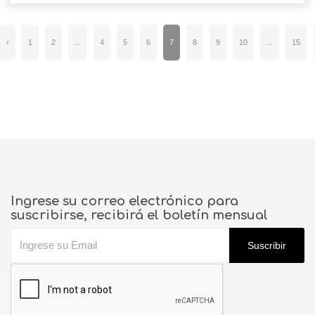
‹
1
2
...
4
5
6
7
8
9
10
...
15
Ingrese su correo electrónico para
suscribirse, recibirá el boletín mensual
Suscribir