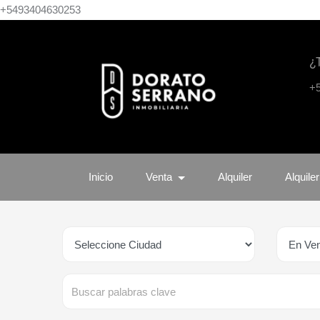
+5493404630253
¿
+
Inicio
Venta
Alquiler
Alquile