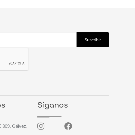
Suscribir
os
Síganos
09, Gálvez,