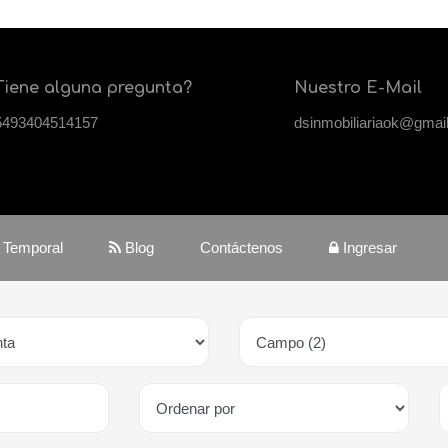
Tiene alguna pregunta?
Nuestro E-Mail
5493404514157
dsinmobiliariaok@gmai
r Temporal
Blog
Contáctenos
Ingresar