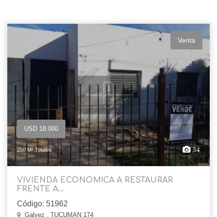
Venta
USD 18.000
34
250 M² Totales
VIVIENDA ECONOMICA A RESTAURAR
FRENTE A...
Código: 51962
Galvez , TUCUMAN 174