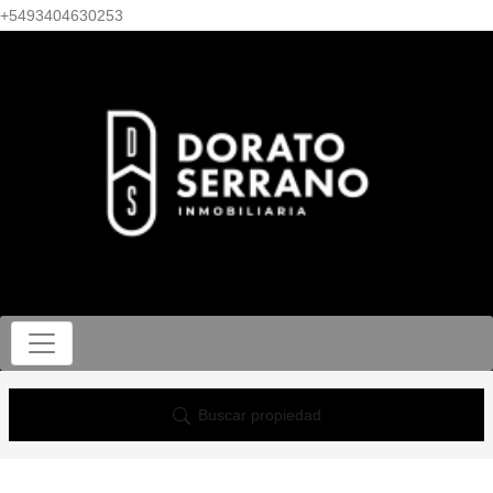
+5493404630253
Buscar propiedad