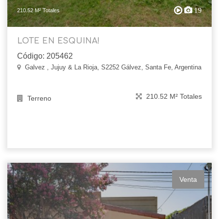
19
210.52 M² Totales
LOTE EN ESQUINA!
Código: 205462
Galvez , Jujuy & La Rioja, S2252 Gálvez, Santa Fe, Argentina
210.52 M² Totales
Terreno
Venta