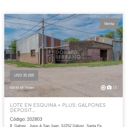
Venta
USD 35.000
15
420.91 M² Totales
LOTE EN ESQUINA + PLUS: GALPONES
DEPOSIT...
Código: 202803
Galvez , Jujuy & San Juan, S2252 Gálvez, Santa Fe,