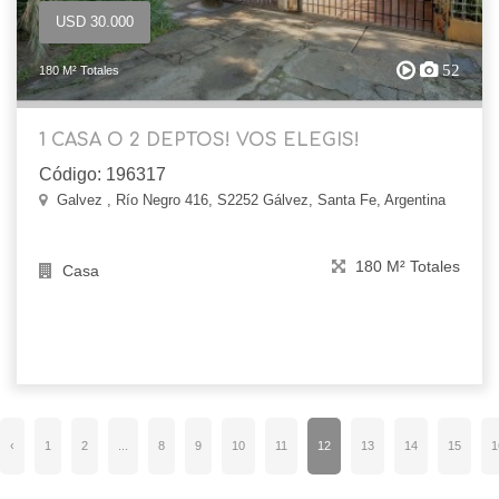
USD 30.000
52
180 M² Totales
1 CASA O 2 DEPTOS! VOS ELEGIS!
Código: 196317
Galvez , Río Negro 416, S2252 Gálvez, Santa Fe, Argentina
180 M² Totales
Casa
‹
1
2
...
8
9
10
11
12
13
14
15
1