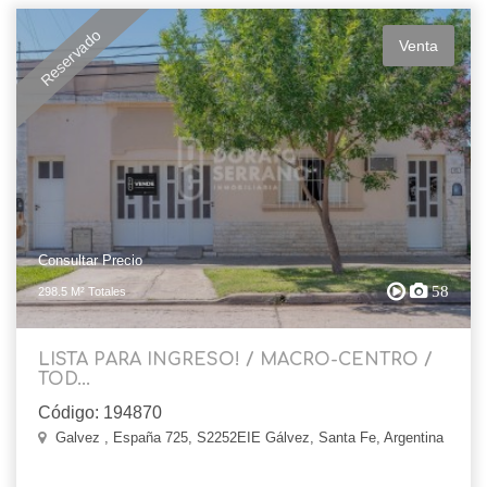
Reservado
Venta
Consultar Precio
58
298.5 M² Totales
LISTA PARA INGRESO! / MACRO-CENTRO /
TOD...
Código: 194870
Galvez , España 725, S2252EIE Gálvez, Santa Fe, Argentina