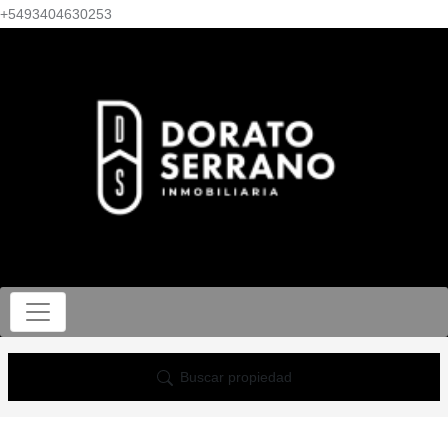
+5493404630253
Buscar propiedad