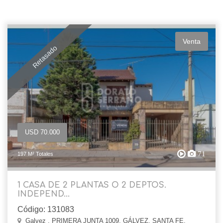
Venta
Retasado
USD 70.000
71
197 M² Totales
1 CASA DE 2 PLANTAS O 2 DEPTOS.
INDEPEND...
Código: 131083
Galvez , PRIMERA JUNTA 1009, GÁLVEZ, SANTA FE,