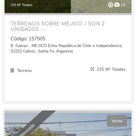
18
225 M² Totales
TERRENOS SOBRE MEJICO / SON 2
UNIDADES -...
Código: 157505
Galvez , MEJICO Entre República de Chile e Independencia,
S2252 Gálvez, Santa Fe, Argentina
225 M² Totales
Terreno
Venta
Retasado