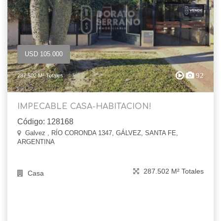
USD 105.000
92
287.502 M² Totales
IMPECABLE CASA-HABITACION!
Código: 128168
Galvez , RÍO CORONDA 1347, GÁLVEZ, SANTA FE,
ARGENTINA
287.502 M² Totales
Casa