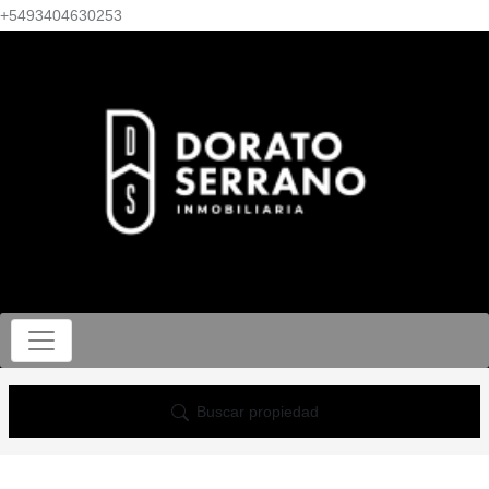
+5493404630253
Buscar propiedad