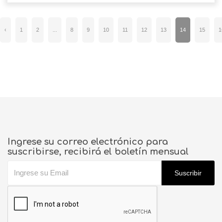
‹
1
2
...
8
9
10
11
12
13
14
15
1
Ingrese su correo electrónico para
suscribirse, recibirá el boletín mensual
Suscribir